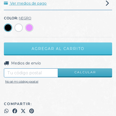
Ver medios de pago
COLOR:
NEGRO
CAMBIAR CP
Entregas para el CP:
Medios de envío
CALCULAR
No sé mi código postal
COMPARTIR: