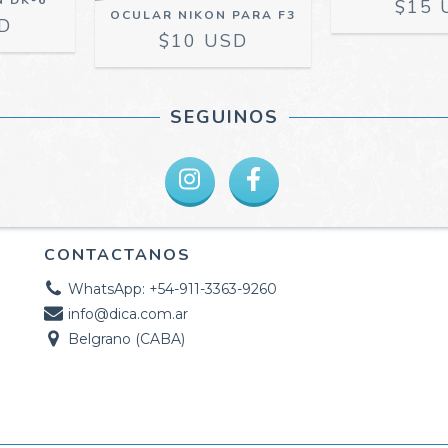
 DK-6
$15 
OCULAR NIKON PARA F3
D
$10 USD
SEGUINOS
CONTACTANOS
WhatsApp: +54-911-3363-9260
info@dica.com.ar
Belgrano (CABA)