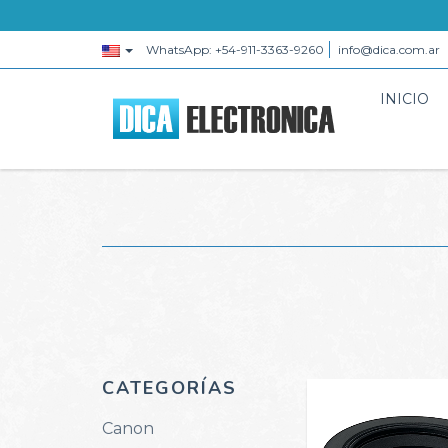
WhatsApp: +54-911-3363-9260
info@dica.com.ar
INICIO
CATEGORÍAS
Canon